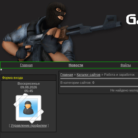
Главная
Новости
Файлы
Главная
»
Каталог сайтов
» Работа и заработок
Форма входа
В категории сайтов
:
0
Воскресенье
09.08.2026
Не найдено мате
05:45
[
Управление профилем
]