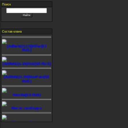
Поиск
[AdReN@L1N]MOPnEX[03
RUS]
-=M@TeM=-
Состав клана
[AdReN@L1N]Killer[03
RUS]
[AdReN@L1N]Tobi[03 RUS]
[AdReN@L1N]MaxPain[03
RUS]
RemBo[03 RUS]
Место свободно
Место свободно