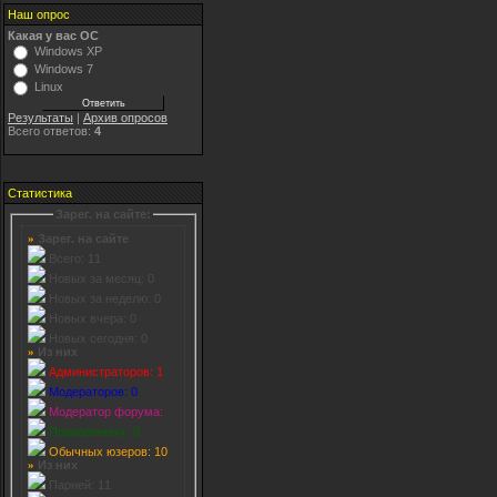
Место свободно
Наш опрос
Какая у вас ОС
Windows XP
Место свободно
Windows 7
Linux
Результаты
|
Архив опросов
Всего ответов:
4
Статистика
Зарег. на сайте:
Зарег. на сайте
»
Всего: 11
Новых за месяц: 0
Новых за неделю: 0
Новых вчера: 0
Новых сегодня: 0
Из них
»
Администраторов: 1
Модераторов: 0
Модератор форума:
Проверенных: 0
Обычных юзеров: 10
Из них
»
Парней: 11