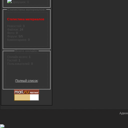
Девушек: 0
Статистика материалов:
Статистика материалов
Новостей:
3
Файлов:
24
Фото:
0
Форум:
5/5
Коментариев:
0
Всего онлайн:
Онлайн всего:
1
Гостей:
1
Пользователей:
0
[
Полный список
]
Админ